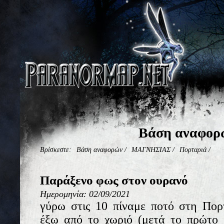
Βάση αναφορ
Βρίσκεστε:
Βάση αναφορών
/
ΜΑΓΝΗΣΙΑΣ
/
Πορταριά
/
Παράξενο φως στον ουρανό
Ημερομηνία: 02/09/2021
γύρω στις 10 πίναμε ποτό στη Πορ
έξω από το χωριό (μετά το πρώτο β