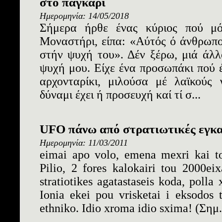
στο παγκάρι
Ημερομηνία: 14/05/2018
Σήμερα ήρθε ένας κύριος πού μ
Μοναστήρι, είπα: «Αύτός ό άνθρωπο
στήν ψυχή του». Δέν ξέρω, μιά άλλ
ψυχή μου. Είχε ένα προσωπάκι πού 
αρχονταρίκι, μιλούσα μέ λαϊκούς 
δύναμι έχει ή προσευχή καί τί σ...
UFO πάνω από στρατιωτικές εγκ
Ημερομηνία: 11/03/2011
eimai apo volo, emena mexri kai to
Pilio, 2 fores kalokairi tou 2000ei
stratiotikes agatastaseis koda, polla
Ionia ekei pou vrisketai i eksodos t
ethniko. Idio xroma idio sxima! (Σημ. 