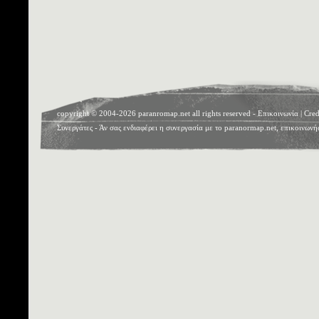
copyright © 2004-2026 paranromap.net all rights reserved -
Επικοινωνία
|
Cred
Συνεργάτες
- Άν σας ενδιαφέρει η συνεργασία με το paranormap.net, επικοινωνή