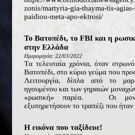
zonis/martyria-gia-thayma-tis-agias-
paidiou-meta-apo-ektrosi/
Το Bατοπέδι, το FBI και η ρωσ
στην Ελλάδα
Ημερομηνία: 22/03/2022
Tα τελευταία χρόνια, όταν στρων
Βατοπέδι, στο κύριο γεύμα που προ
Λειτουργία, δίπλα από το μαρ
ηγουμένου και των γηραιών μοναχών
«ρωσική» παρέα. Οι μονα
εξυπηρετήσουν το τραπέζι που ήταν 
Η εικόνα που ταξίδευε!