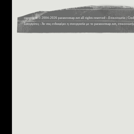
copyright © 2004-2026 paranromap.net all rights reserved -
Επικοινωνία
|
Cred
Συνεργάτες
- Άν σας ενδιαφέρει η συνεργασία με το paranormap.net, επικοινωνή