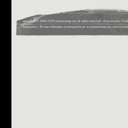
copyright © 2004-2026 paranromap.net all rights reserved -
Επικοινωνία
|
Cred
Συνεργάτες
- Άν σας ενδιαφέρει η συνεργασία με το paranormap.net, επικοινωνή