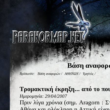
Βάση αναφορ
Βρίσκεστε:
Βάση αναφορών
/
ΑΘΗΝΩΝ
/
Υμηττός
/
Τρομακτική έκρηξη... από το πο
Ημερομηνία: 29/04/2007
Πριν λίγα χρόνια (σημ. Aragorn : Σ
Αθήνα και ολόκληρη η Αττική είχαν