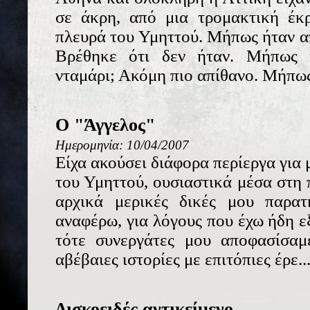
σε άκρη, από μια τρομακτική έκ
πλευρά του Υμηττού. Μήπως ήταν 
Βρέθηκε ότι δεν ήταν. Μήπως 
νταμάρι; Ακόμη πιο απίθανο. Μήπως̷
Ο "Άγγελος"
Ημερομηνία: 10/04/2007
Είχα ακούσει διάφορα περίεργα για 
του Υμηττού, ουσιαστικά μέσα στη
αρχικά μερικές δικές μου παρα
αναφέρω, για λόγους που έχω ήδη ε
τότε συνεργάτες μου αποφασίσαμ
αβέβαιες ιστορίες με επιτόπιες έρε..
Δισκοειδές αντικείμενο