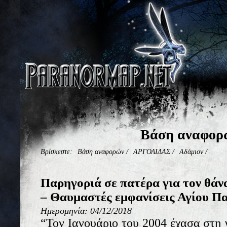
Βάση αναφορ
Βρίσκεστε:
Βάση αναφορών
/
ΑΡΓΟΛΙΔΑΣ
/
Αδάμιον
/
Παρηγοριά σε πατέρα για τον θάν
– Θαυμαστές εμφανίσεις Αγίου Πα
Ημερομηνία: 04/12/2018
“Τον Ιανουάριο του 2004 έχασα στη 