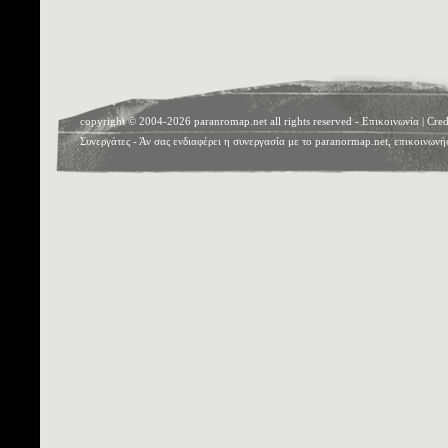
copyright © 2004-2026 paranromap.net all rights reserved -
Επικοινωνία
|
Cred
Συνεργάτες
- Άν σας ενδιαφέρει η συνεργασία με το paranormap.net, επικοινωνή