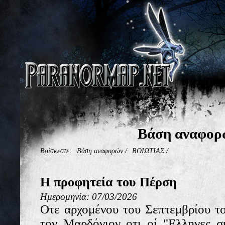
Βάση αναφορ
Βρίσκεστε:
Βάση αναφορών
/
ΒΟΙΩΤΙΑΣ
/
Η προφητεία του Πέρση
Ημερομηνία: 07/03/2026
Οτε αρχομένου του Σεπτεμβρίου το
τον Μαρδόνιον οτι οί "Ελληνες σ