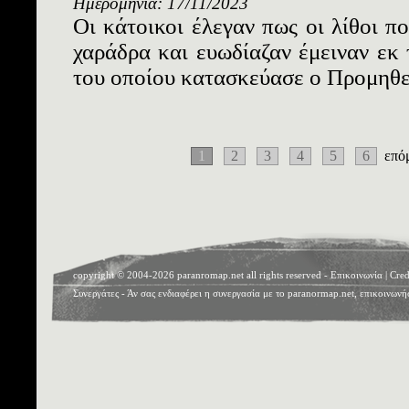
Ημερομηνία: 17/11/2023
Οι κάτοικοι έλεγαν πως οι λίθοι πο
χαράδρα και ευωδίαζαν έμειναν εκ 
του οποίου κατασκεύασε ο Προμηθε
1
2
3
4
5
6
επό
copyright © 2004-2026 paranromap.net all rights reserved -
Επικοινωνία
|
Cred
Συνεργάτες
- Άν σας ενδιαφέρει η συνεργασία με το paranormap.net, επικοινωνή