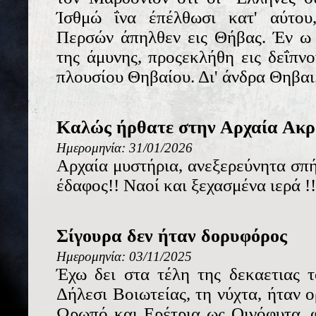
Ίσθμώ ΐνα έπέλθωσι κατ' αύτου
Περσών άπηλθεν εις Θήβας. Έν ω 
της άμυνης, προςεκλήθη εις δεΐπνο
πλουσίου Θηβαίου. Δι' άνδρα Θηβαι.
Καλώς ήρθατε στην Αρχαία Ακρ
Ημερομηνία: 31/01/2026
Αρχαία μυστήρια, ανεξερεύνητα σπή
έδαφος!! Ναοί και ξεχασμένα ιερά !!
Σίγουρα δεν ήταν δορυφόρος
Ημερομηνία: 03/11/2025
Έχω δει στα τέλη της δεκαετιας 
Δήλεσι Βοιωτείας, τη νύχτα, ήταν 
Ωρωπό και Ερέτρια ως Οινόφυτα, 