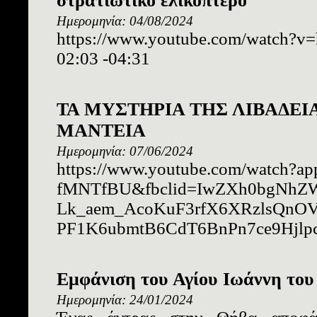
στρατιωτικό ελικόπτερο
Ημερομηνία: 04/08/2024
https://www.youtube.com/watch
02:03 -04:31
ΤΑ ΜΥΣΤΗΡΙΑ ΤΗΣ ΛΙΒΑΔΕΙΑ
ΜΑΝΤΕΙΑ
Ημερομηνία: 07/06/2024
https://www.youtube.com/watch?ap
fMNTfBU&fbclid=IwZXh0bgNhZ
Lk_aem_AcoKuF3rfX6XRzlsQnO
PF1K6ubmtB6CdT6BnPn7ce9Hjlp
Εμφάνιση του Αγίου Ιωάννη του
Ημερομηνία: 24/01/2024