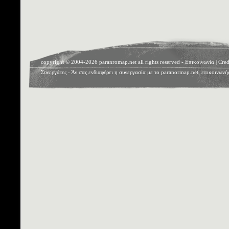
copyright © 2004-2026 paranromap.net all rights reserved -
Επικοινωνία
|
Cred
Συνεργάτες
- Άν σας ενδιαφέρει η συνεργασία με το paranormap.net, επικοινωνή