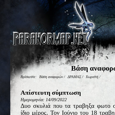
Βάση αναφορ
Βρίσκεστε:
Βάση αναφορών
/
ΔΡΑΜΑΣ
/
Χωριστή
/
Απίστευτη σύμπτωση
Ημερομηνία: 14/09/2022
Δυο σκυλιά που τα τραβηξα φωτο σ
ίδιο μέρος. Τον Ιούνιο του 18 τραβ