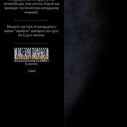
ιστοσελιδα μας είναι εντελώς δωρεάν και
προσφέρει την δυνατότητα καταχώρισης
αναφοράς.
Μπορείτε και έσεις να καταχωρίσετε
κάποιο "παράξενο" φαινόμενο που έχετε
δεί ή έχετε ακούσει.
b-movies
i-land