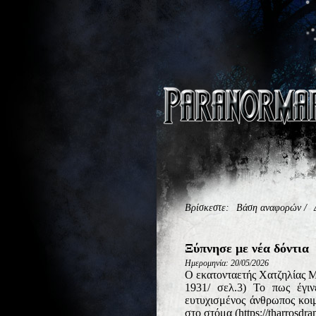
Βρίσκεστε:
Βάση αναφορών
/
Ξύπνησε με νέα δόντια
Ημερομηνία: 20/05/2026
Ο εκατονταετής Χατζηλίας Μα
1931/ σελ.3) Το πως έγι
ευτυχισμένος άνθρωπος κοι
στο στόμα (https://tharrosdra