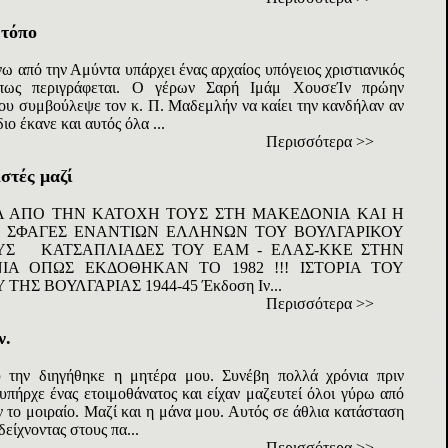
 τόπο
νω από την Αμύντα υπάρχει ένας αρχαίος υπόγειος χριστιανικός
πως περιγράφεται. Ο γέρων Σαρή Ιμάμ ΧουσεΊν πρώην
ου συμβούλεψε τον κ. Π. Μαδεμλήν να καίει την κανδήλαν αν
διο έκανε και αυτός όλα ...
Περισσότερα >>
στές μαζί
ΙΑ ΑΠΟ ΤΗΝ ΚΑΤΟΧΗ ΤΟΥΣ ΣΤΗ ΜΑΚΕΔΟΝΙΑ ΚΑΙ Η
Ε ΣΦΑΓΕΣ ΕΝΑΝΤΙΩΝ ΕΛΛΗΝΩΝ ΤΟΥ ΒΟΥΛΓΑΡΙΚΟΥ
ΟΥΣ ΚΑΤΣΑΠΛΙΑΔΕΣ ΤΟΥ ΕΑΜ - ΕΛΑΣ-ΚΚΕ ΣΤΗΝ
Α ΟΠΩΣ ΕΚΔΟΘΗΚΑΝ ΤΟ 1982 !!! ΙΣΤΟΡΙΑ ΤΟΥ
ΗΣ ΒΟΥΛΓΑΡΙΑΣ 1944-45 Έκδοση Ιν...
Περισσότερα >>
ν.
 την διηγήθηκε η μητέρα μου. Συνέβη πολλά χρόνια πριν
 υπήρχε ένας ετοιμοθάνατος και είχαν μαζευτεί όλοι γύρω από
ν το μοιραίο. Μαζί και η μάνα μου. Αυτός σε άθλια κατάσταση
είχνοντας στους πα...
Περισσότερα >>