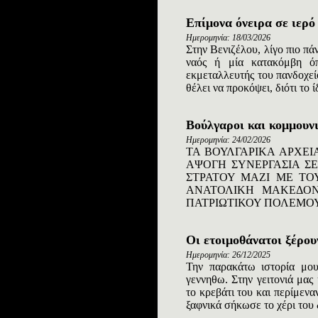
Επίμονα όνειρα σε ιερό
Ημερομηνία: 18/03/2026
Στην Βενιζέλου, λίγο πιο πά
ναός ή μία κατακόμβη ό
εκμεταλλευτής του πανδοχεί
θέλει να προκόψει, διότι το ί
Βούλγαροι και κομμουνι
Ημερομηνία: 24/02/2026
ΤΑ ΒΟΥΛΓΑΡΙΚΑ ΑΡΧΕ
ΑΨΟΓΗ ΣΥΝΕΡΓΑΣΙΑ Σ
ΣΤΡΑΤΟΥ ΜΑΖΙ ΜΕ Τ
ΑΝΑΤΟΛΙΚΗ ΜΑΚΕΔΟΝΙ
ΠΑΤΡΙΩΤΙΚΟΥ ΠΟΛΕΜΟΥ Τ
Οι ετοιμοθάνατοι ξέρου
Ημερομηνία: 26/12/2025
Την παρακάτω ιστορία μου
γεννηθω. Στην γειτονιά μας
το κρεβάτι του και περίμενα
ξαφνικά σήκωσε το χέρι του δ