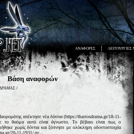
ΑΝΑΦΟΡΕΣ
ΛΕΙΤΟΥΡΓΙΕΣ
Βάση αναφορών
ΔΡΑΜΑΣ
/
υρομάτης απέκτησε νέα δόντια (https://tharrosdrama.gr/18-11-
νε το θαύμα αυτό είναι άγνωστο. Το βέβαιο είναι πως ο
μήθηκε χωρίς δόντια και ξύπνησε με ολόκληρη οδοντοστοιχία
ma.gr/20-11-1931/ σε...