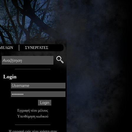
 ΜΕΛΩΝ
ΣΥΝΕΡΓΑΤΕΣ
Login
Εγγραφή νέου μέλους
Υπενθύμηση κωδικού
Η εγγραφή ενός νέου χρήστη στην