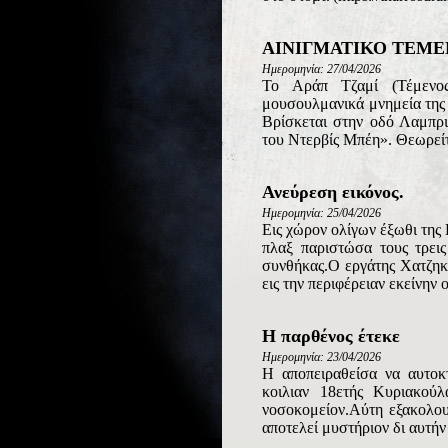
ΑΙΝΙΓΜΑΤΙΚΟ ΤΕΜΕ
Ημερομηνία: 27/04/2026
Το Αράπ Τζαμί (Τέμενος
μουσουλμανικά μνημεία της 
Βρίσκεται στην οδό Λαμπρι
του Ντερβίς Μπέη». Θεωρείται
Ανεύρεση εικόνος.
Ημερομηνία: 25/04/2026
Εις χώρον ολίγων έξωθι της
πλαξ παριστώσα τους τρεις
συνθήκας.Ο εργάτης Χατζηκ
εις την περιφέρειαν εκείνην 
Η παρθένος έτεκε
Ημερομηνία: 23/04/2026
Η αποπειραθείσα να αυτοκτ
κοιλιαν 18ετής Κυριακού
νοσοκομείον.Αύτη εξακολουθ
αποτελεί μυστήριον δι αυτήν