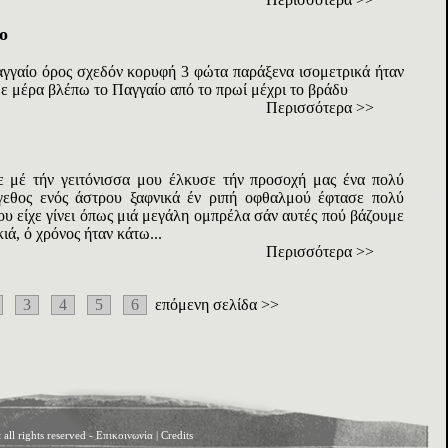
ο
γγαίο όρος σχεδόν κορυφή 3 φώτα παράξενα ισομετρικά ήταν
θε μέρα βλέπω το Παγγαίο από το πρωί μέχρι το βράδυ
Περισσότερα >>
 μέ τήν γειτόνισσα μου έλκυσε τήν προσοχή μας ένα πολύ
έγεθος ενός άστρου ξαφνικά έν ριπή οφθαλμού έφτασε πολύ
του είχε γίνει όπως μιά μεγάλη ομπρέλα σάν αυτές πού βάζουμε
ιά, ό χρόνος ήταν κάτω...
Περισσότερα >>
3
4
5
6
επόμενη σελίδα >>
ll rights reserved -
Επικοινωνία
|
Credits