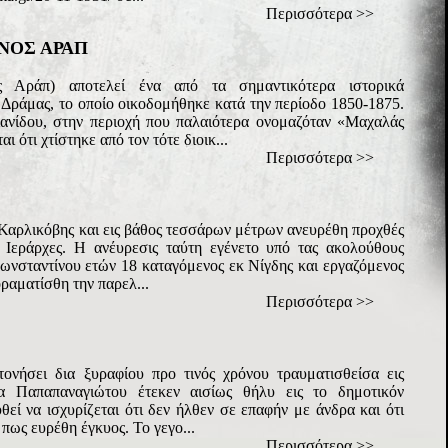
Περισσότερα >>
ΝΟΣ ΑΡΑΠ
 Αράπ) αποτελεί ένα από τα σημαντικότερα ιστορικά
Δράμας, το οποίο οικοδομήθηκε κατά την περίοδο 1850-1875.
ανίδου, στην περιοχή που παλαιότερα ονομαζόταν «Μαχαλάς
 ότι χτίστηκε από τον τότε διοικ...
Περισσότερα >>
 Καρλικόβης και εις βάθος τεσσάρων μέτρων ανευρέθη προχθές
 Ιεράρχες. Η ανέυρεσις ταύτη εγένετο υπό τας ακολούθους
ωνσταντίνου ετών 18 καταγόμενος εκ Νίγδης και εργαζόμενος
οραματίσθη την παρελ...
Περισσότερα >>
ονήσει δια ξυραφίου προ τινός χρόνου τραυματισθείσα εις
λα Παπαπαναγιώτου έτεκεν αισίως θήλυ εις το δημοτικόν
εί να ισχυρίζεται ότι δεν ήλθεν σε επαφήν με άνδρα και ότι
 πως ευρέθη έγκυος. Το γεγο...
Περισσότερα >>