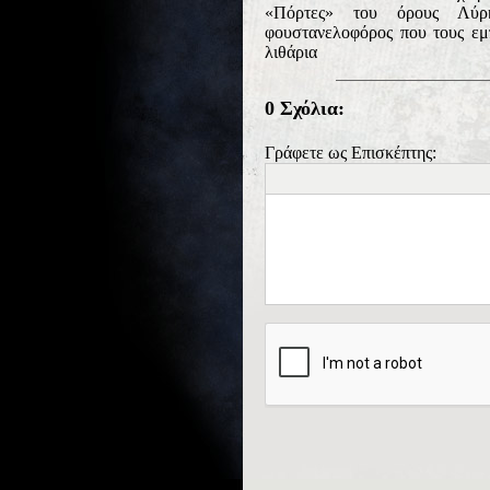
«Πόρτες» του όρους Λύρκ
φουστανελοφόρος που τους εμπ
λιθάρια
0 Σχόλια:
Γράφετε ως Επισκέπτης: