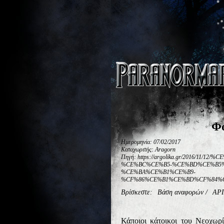
Φο
Ημερομηνία: 07/02/2017
Καταχωριτής: Aragorn
Πηγή: https://argolika.gr/2016/
%CE%BC%CE%B5-%CE%BD%CE%B5
%CE%BA%CE%B1%CE%B9-
%CF%86%CE%B1%CE%BD%CF%84%C
Βρίσκεστε:
Βάση αναφορών
/
ΑΡ
Κάποιοι κάτοικοι του Νεοχωρ