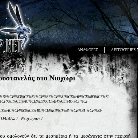
ΑΝΑΦΟΡΕΣ
ΛΕΙΤΟΥΡΓΙΕΣ
υστανελάς στο Νιοχώρι
11/12/%CE%B9%CF%83%CF%84%CE%BF%CF%81%CE%AF%CE%B5%CF%82-
%CF%81%CE%AC%CE%B9%CE%B4%CE%B5%CF%82-
E%AC%CF%83%CE%BC%CE%B1%CF%84%CE%B1-%CF%83/
ΓΟΛΙΔΑΣ
/
Νεοχώριον
/
ίου ομολογούν ότι τα μεσημέρια ή τα μεσάνυχτα στην περιοχή