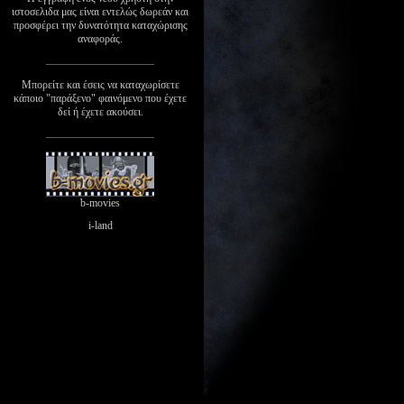
ιστοσελιδα μας είναι εντελώς δωρεάν και
προσφέρει την δυνατότητα καταχώρισης
αναφοράς.
Μπορείτε και έσεις να καταχωρίσετε
κάποιο "παράξενο" φαινόμενο που έχετε
δεί ή έχετε ακούσει.
b-movies
i-land