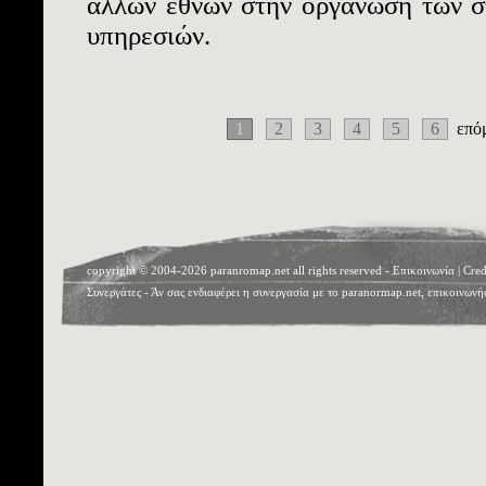
άλλων εθνών στην οργάνωση των σ
υπηρεσιών.
1
2
3
4
5
6
επό
copyright © 2004-2026 paranromap.net all rights reserved -
Επικοινωνία
|
Cred
Συνεργάτες
- Άν σας ενδιαφέρει η συνεργασία με το paranormap.net, επικοινωνή