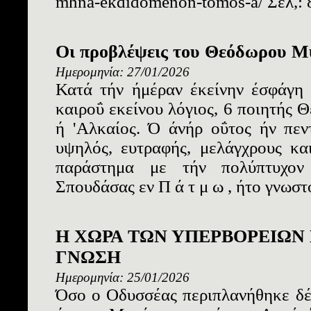
mhna-ekdidomenon-tomos-a/ Σελ,: 
Οι προβλέψεις του Θεόδωρου Μ
Ημερομηνία: 27/01/2026
Κατά τήν ήμέραν έκείνην έσφάγη 
καιροΰ εκείνου λόγιος, 6 ποιητής 
ή 'Αλκαίος. Ό άνήρ οΰτος ήν πεν
υψηλός, ευτραφής, μελάγχρους κα
παράστημα με τήν πολύπτυχον 
Σπουδάσας εν Π ά τ μ ω , ήτο γνωστό
Η ΧΩΡΑ ΤΩΝ ΥΠΕΡΒΟΡΕΙΩΝ
ΓΝΩΣΗ
Ημερομηνία: 25/01/2026
Όσο ο Οδυσσέας περιπλανήθηκε δέ