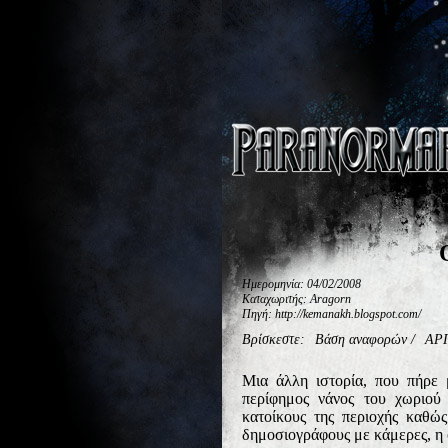
Ημερομηνία: 04/02/2008
Καταχωριτής: Aragorn
Πηγή: http://kemanakh.blogspot.com/
Βρίσκεστε:
Βάση αναφορών
/
ΑΡ
Μια άλλη ιστορία, που πήρε 
περίφημος νάνος του χωριού 
κατοίκους της περιοχής καθώς
δημοσιογράφους με κάμερες, η ο