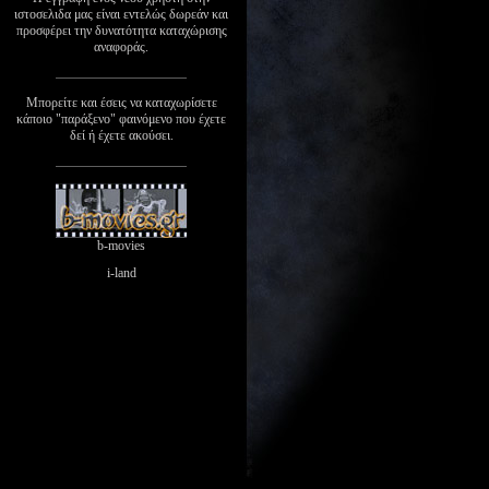
ιστοσελιδα μας είναι εντελώς δωρεάν και
προσφέρει την δυνατότητα καταχώρισης
αναφοράς.
Μπορείτε και έσεις να καταχωρίσετε
κάποιο "παράξενο" φαινόμενο που έχετε
δεί ή έχετε ακούσει.
b-movies
i-land