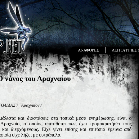
ΑΝΑΦΟΡΕΣ
ΛΕΙΤΟΥΡΓΙΕΣ
Ο νάνος του Αραχναίου
ΓΟΛΙΔΑΣ
/
Αραχναίον
/
μάλιστα και διαστάσεις στα τοπικά μέσα ενημέρωσης, είναι ο
Αραχναίο, ο οποίος υποτίθεται πως έχει τρομοκρατήσει τους
 και διερχόμενους. Είχε γίνει επίσης και επιτόπια έρευνα από
ποία είχε λήξει με ευτράπελα.