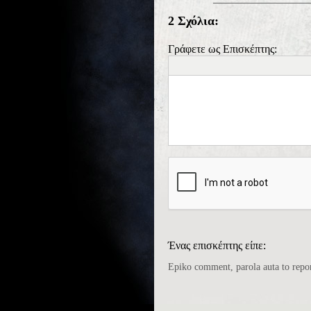
2 Σχόλια:
Γράφετε ως Επισκέπτης:
Ένας επισκέπτης είπε:
Epiko comment, parola auta to repor