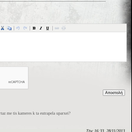
taz me tis kameres k ta eutrapela uparxei?
Στις 16:33, 28/11/2013