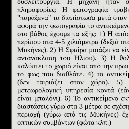
δυσλειτουργία. Η μηχανή ήταν σ
πληροφορίες: Η φωτογραφία τραβ
"παράξενα" τα διαπίστωσα μετά όταν 
αφορά την φωτογραφία το αντικείμενο
στο βάθος έχουμε τα εξής: 1) Η από
περίπου στα 4-5 χιλιόμετρα (δεξιά στ
Μυκήνες). 2) Η Σφαίρα μοιάζει να είν
αντανάκλαση του Ήλιου). 3) Η θολ
καλύπτει το χωριό είναι από την πρω
το φως που διαθλάτε. 4) το αντικε
(δεν ταιριάζει στον χώρο). 5)
μετεωρολογική υπηρεσία κοντά (εάν
είναι μπαλόνι). 6) Το αντικείμενο εκ
διαστάσεις γύρω στα 3 μέτρα σε σχέση
περιοχή (γύρω από τις Μυκήνες) έχ
οπτικών συμβάντων (φώτα κλπ.)