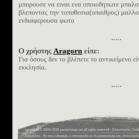
μπορουσε να ειναι ενα οποιοδηπωτε μπαλον
βλεποντας την τοποθεσια(υπαιθρος) μαλλον
ενδιαφερουσα φωτο
Ο χρήστης
Aragorn
είπε:
Για όσους δεν το βλέπετε το αντικείμενο ε
εκκλησία.
copyright © 2004-2026 paranromap.net all rights reserved -
Επικοινωνία
|
Cred
Συνεργάτες
- Άν σας ενδιαφέρει η συνεργασία με το paranormap.net, επικοινωνή