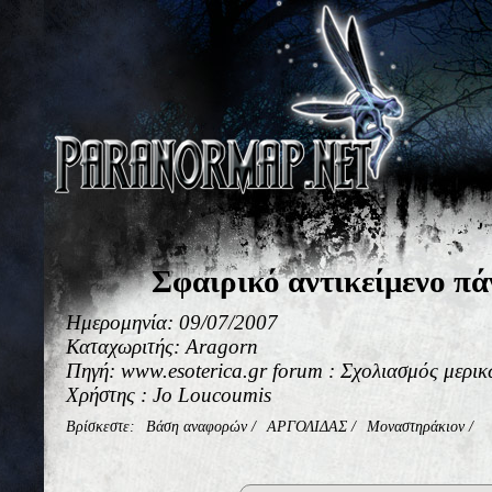
Σφαιρικό αντικείμενο π
Ημερομηνία: 09/07/2007
Καταχωριτής: Aragorn
Πηγή: www.esoterica.gr forum : Σχολιασμός μερι
Χρήστης : Jo Loucoumis
Βρίσκεστε:
Βάση αναφορών
/
ΑΡΓΟΛΙΔΑΣ
/
Μοναστηράκιον
/