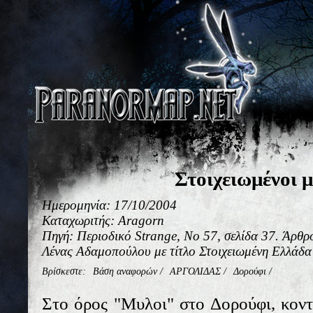
Στοιχειωμένοι μ
Ημερομηνία: 17/10/2004
Καταχωριτής: Aragorn
Πηγή: Περιοδικό Strange, No 57, σελίδα 37. Άρθρ
Λένας Αδαμοπούλου με τίτλο Στοιχειωμένη Ελλάδα
Βρίσκεστε:
Βάση αναφορών
/
ΑΡΓΟΛΙΔΑΣ
/
Δορούφι
/
Στο όρος "Μυλοι" στο Δορούφι, κοντ