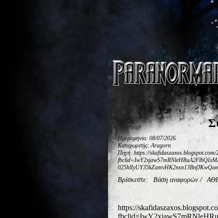
Σ
Ημερομηνία: 08/07/2026
Καταχωριτής: Aragorn
Πηγή: https://skafidaszaxos.blogspot.com/
fbclid=IwY2xjawS7mRNleHRuA2FlbQ
025hlIyUY35kZamvHK2nsn13BnfJKwQ
Βρίσκεστε:
Βάση αναφορών
/
ΑΘ
https://skafidaszaxos.blogspot.
fbclid=IwY2xjawS7mRNle