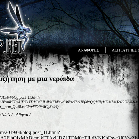
ΑΝΑΦΟΡΕΣ
ΛΕΙΤΟΥΡΓΙΕΣ
υζήτηση με μια νεράιδα
2019/04/blog-post_11.html?
IxMABicmlkETAyUDZ1TDM0eTJLdVNKbEsyc3J0YwZhcHBfaWQQMjIyMDM5MTc4ODIwMD
am__aem_Qw8LraCWvPfX49r8Cg3WcQ
ΗΝΩΝ
/
Αθήναι
/
com/2019/04/blog-post_11.html?
HRuA2FlbQIxMABicmlkETAyUDZ1TDM0eTJLdVNKbEsyc3J0Y