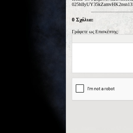
025hlIyUY35kZamvHK2nsn1
0 Σχόλια:
Γράφετε ως Επισκέπτης: