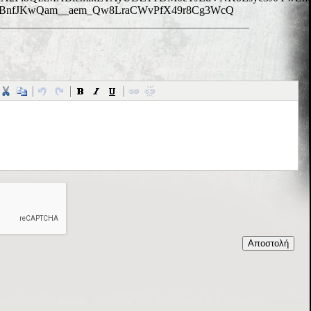
3BnfJKwQam__aem_Qw8LraCWvPfX49r8Cg3WcQ