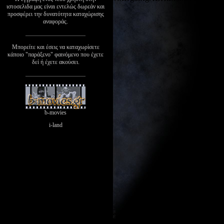
ιστοσελιδα μας είναι εντελώς δωρεάν και
προσφέρει την δυνατότητα καταχώρισης
αναφοράς.
Μπορείτε και έσεις να καταχωρίσετε
κάποιο "παράξενο" φαινόμενο που έχετε
δεί ή έχετε ακούσει.
b-movies
i-land