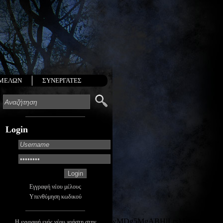
 ΜΕΛΩΝ
ΣΥΝΕΡΓΑΤΕΣ
Login
g5MgABHlLrsMlY9LWeZWB9X7dYL6goD-
Εγγραφή νέου μέλους
Υπενθύμηση κωδικού
wZhcHBfaWQQMjIyMDM5MTc4ODIwMDg5MgABHlLrsMlY9LWeZ
Η εγγραφή ενός νέου χρήστη στην