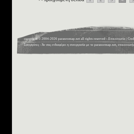
copyright © 2004-2026 paranromap.net all rights reserved -
Επικοινωνία
|
Cred
Συνεργάτες
- Άν σας ενδιαφέρει η συνεργασία με το paranormap.net, επικοινωνή