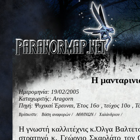
Η μανταρινι
Ημερομηνία: 19/02/2005
Καταχωριτής: Aragorn
Πηγή: Ψυχικαί Έρευναι, Έτος 16ο , τεύχος 10ο , 
Βρίσκεστε:
Βάση αναφορών
/
ΑΘΗΝΩΝ
/
Χαλάνδριον
/
Η γνωστή καλλιτέχνις κ.Όλγα Βαλτετσ
στρατηγό κ. Γεώργιο Σκαρλάτο τον 