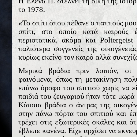
Η Έλενα Π. στέλνει τη δική της ιστο
το 1978.
«Το σπίτι όπου πέθανε ο παππούς μου 
σπίτι, στο οποίο κατά καιρούς 
περιστατικά, ακόμα και Poltergeis
παλιότερα συγγενείς της οικογένει
κυρίως εκείνο τον καιρό αλλά συνεχίζ
Μερικά βράδια πριν λοιπόν, οι 
φαινόμενα, όπως τη μετακίνηση πολ
επάνω όροφο του σπιτιού χωρίς να εί
παιδιά του ζευγαριού ήταν τότε μωρά 
Κάποια βράδια ο άντρας της οικογέ
στην πάνω πόρτα του σπιτιού και έπ
τρέχει στις εξωτερικές σκάλες και ό
έβλεπε κανένα. Είχε αρχίσει να εκνευρ