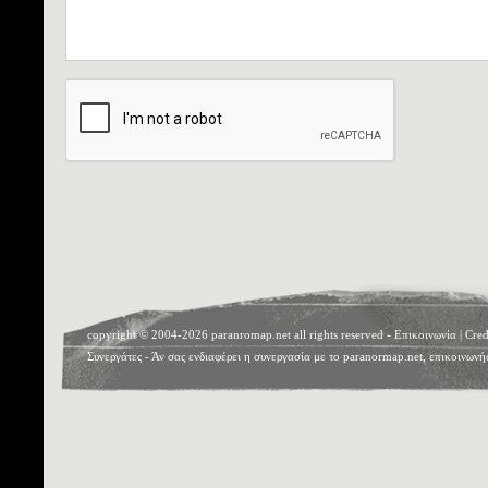
copyright © 2004-2026 paranromap.net all rights reserved -
Επικοινωνία
|
Cred
Συνεργάτες
- Άν σας ενδιαφέρει η συνεργασία με το paranormap.net, επικοινωνή