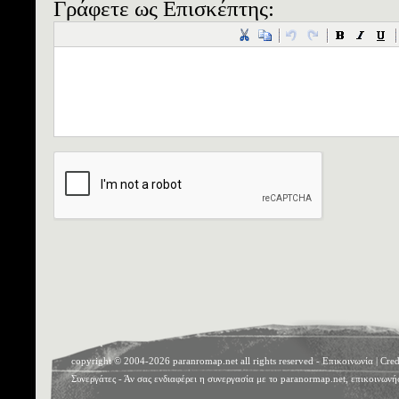
Γράφετε ως Επισκέπτης:
copyright © 2004-2026 paranromap.net all rights reserved -
Επικοινωνία
|
Cred
Συνεργάτες
- Άν σας ενδιαφέρει η συνεργασία με το paranormap.net, επικοινωνή