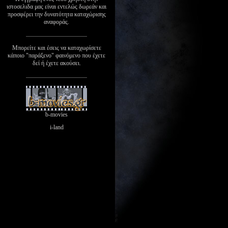
ιστοσελιδα μας είναι εντελώς δωρεάν και
προσφέρει την δυνατότητα καταχώρισης
αναφοράς.
Μπορείτε και έσεις να καταχωρίσετε
κάποιο "παράξενο" φαινόμενο που έχετε
δεί ή έχετε ακούσει.
b-movies
i-land