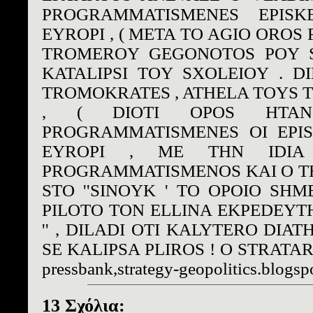
PROGRAMMATISMENES EPISK
EYROPI , ( META TO AGIO OROS 
TROMEROY GEGONOTOS POY S
KATALIPSI TOY SXOLEIOY . DI
TROMOKRATES , ATHELA TOYS T
, ( DIOTI OPOS HTAN
PROGRAMMATISMENES OI EPIS
EYROPI , ME THN IDIA
PROGRAMMATISMENOS KAI O T
STO ''SINOYK ' TO OPOIO SHM
PILOTO TON ELLINA EKPEDEYTH
'' , DILADI OTI KALYTERO DIA
SE KALIPSA PLIROS ! O STRATARXH
pressbank,strategy-geopolitics.blogsp
13 Σχόλια: