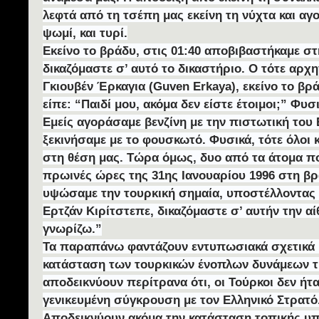
λεφτά από τη τσέπη μας εκείνη τη νύχτα και α
ψωμί, και τυρί.
Εκείνο το βράδυ, στις 01:40 αποβιβαστήκαμε σ
δικαζόμαστε σ’ αυτό το δικαστήριο. Ο τότε αρχ
Γκιουβέν Έρκαγια (Guven Erkaya), εκείνο το βρ
είπε: “Παιδί μου, ακόμα δεν είστε έτοιμοι;” Φυσ
Εμείς αγοράσαμε βενζίνη με την πιστωτική του 
ξεκινήσαμε με το φουσκωτό. Φυσικά, τότε όλοι και
στη θέση μας. Τώρα όμως, δυο από τα άτομα π
πρωινές ώρες της 31ης Ιανουαρίου 1996 στη β
υψώσαμε την τουρκική σημαία, υποστέλλοντας τ
Ερτζάν Κιρίτστεπε, δικαζόμαστε σ’ αυτήν την 
γνωρίζω.”
Τα παραπάνω φαντάζουν εντυπωσιακά σχετικά μ
κατάσταση των τουρκικών ένοπλων δυνάμεων τη
αποδεικνύουν περίτρανα ότι, οι Τούρκοι δεν ήτα
γενικευμένη σύγκρουση με τον Ελληνικό Στρατό
Αποδεικνύουν ακόμα την κατάσταση τοπικής υπε