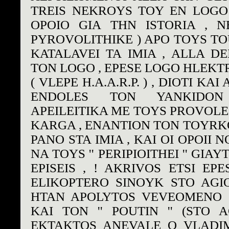
TREIS NEKROYS TOY EN LOGO
OPOIO GIA THN ISTORIA , N
PYROVOLITHIKE ) APO TOYS T
KATALAVEI TA IMIA , ALLA DE
TON LOGO , EPESE LOGO HLEK
( VLEPE H.A.A.R.P. ) , DIOTI KA
ENDOLES TON YANKIDON
APEILEITIKA ME TOYS PROVOL
KARGA , ENANTION TON TOYRKO
PANO STA IMIA , KAI OI OPOII
NA TOYS '' PERIPIOITHEI '' GIA
EPISEIS , ! AKRIVOS ETSI EP
ELIKOPTERO SINOYK STO AGI
HTAN APOLYTOS VEVEOMENO 
KAI TON '' POUTIN '' (STO 
EKTAKTOS ANEVALE O VLADIM