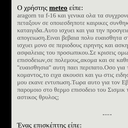
Ο χρήστης
meteo
είπε:
aragorn τα f-16 και γενικα ολα τα συγχρο
πεταξουν σε οποιεσδηποτε καιρικες συνθη
καταιγιδα.Αυτο ισχυει και για την προσγε
απογειωση.Ειναι βεβαια πολυ ευαισθητα σ
ισχυει μονο σε περιοδους ειρηνης και ασκ
ασφαλειας του προσωπικου.Σε κρισεις ομ
επισοδειων,σε πολεμους,ακομα και σε καθ
''ευαισθησια'' αυτη παει περιπατο.Οσο γι
κομαντος,το ειχα ακουσει και γω στις ειδη
μου εκανε εντυπωση.Τωρα αυτο για τον Εβρ
παρομοιο στο θερμο επισοδειο του Σισμικ 
αστικος θρυλος;
Ένας επισκέπτης είπε: