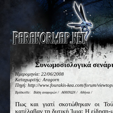
Συνωμοσιολογικά σενάρι
Ημερομηνία: 22/06/2008
Καταχωριτής: Aragorn
Πηγή: http://www.fourakis-kea.com/forum/viewt
Βρίσκεστε:
Βάση αναφορών
/
ΑΘΗΝΩΝ
/
Αθήναι
/
Πως και γιατί σκοτώθηκαν οι Τού
κατέλαβαν τη δυτική Ίμια; Η είδηση-