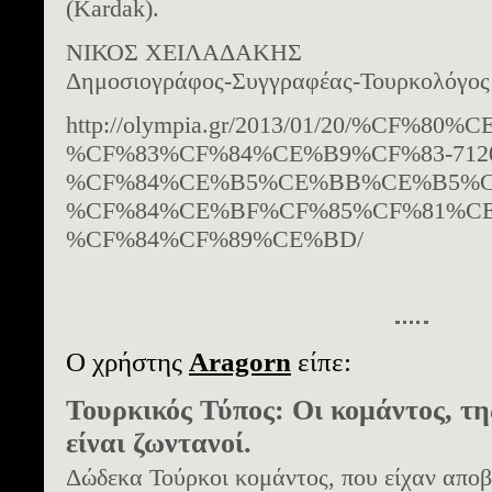
(Kardak).
ΝΙΚΟΣ ΧΕΙΛΑΔΑΚΗΣ
Δημοσιογράφος-Συγγραφέας-Τουρκολόγος
http://olympia.gr/2013/01/20/%C
%CF%83%CF%84%CE%B9%CF%83-712
%CF%84%CE%B5%CE%BB%CE%B5%C
%CF%84%CE%BF%CF%85%CF%81%C
%CF%84%CF%89%CE%BD/
Ο χρήστης
Aragorn
είπε:
Τουρκικός Τύπος: Οι κομάντος, τη
είναι ζωντανοί.
Δώδεκα Τούρκοι κομάντος, που είχαν αποβι