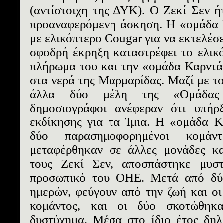
(αντίστοιχη της ΔΥΚ). Ο Ζεκί Σεν ή
προαναφερόμενη άσκηση. Η «ομάδα 
με ελικόπτερο Cougar για να εκτελέσ
σφοδρή έκρηξη καταστρέφει το ελικ
πλήρωμα του και την «ομάδα Καρντά
στα νερά της Μαρμαρίδας. Μαζί με το
άλλα δύο μέλη της «Ομάδας 
δημοσιογράφοι ανέφεραν ότι υπήρξ
εκδίκησης για τα Ίμια. Η «ομάδα Κ
δύο παρασημοφορημένοι κομάν
μεταφέρθηκαν σε άλλες μονάδες κ
τους Ζεκί Σεν, αποσπάστηκε μυσ
προσωπικό του ΟΗΕ. Μετά από δύ
ημερών, φεύγουν από την ζωή και οι
κομάντος, και οι δύο σκοτώθηκα
δυστύχημα. Μέσα στο ίδιο έτος δηλ