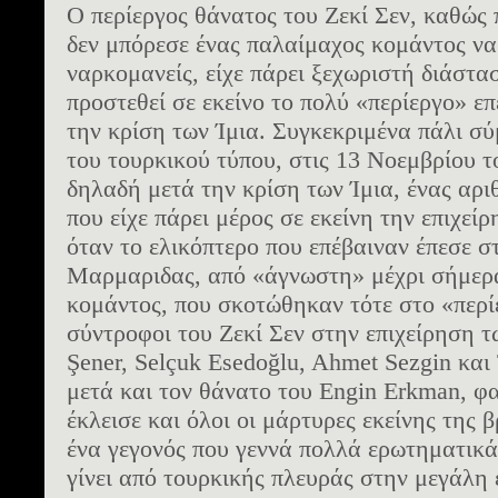
Ο περίεργος θάνατος του Ζεκί Σεν, καθώ
δεν μπόρεσε ένας παλαίμαχος κομάντος να 
ναρκομανείς, είχε πάρει ξεχωριστή διάστασ
προστεθεί σε εκείνο το πολύ «περίεργο» επε
την κρίση των Ίμια. Συγκεκριμένα πάλι σ
του τουρκικού τύπου, στις 13 Νοεμβρίου τ
δηλαδή μετά την κρίση των Ίμια, ένας αρ
που είχε πάρει μέρος σε εκείνη την επιχείρ
όταν το ελικόπτερο που επέβαιναν έπεσε σ
Μαρμαριδας, από «άγνωστη» μέχρι σήμερα
κομάντος, που σκοτώθηκαν τότε στο «περί
σύντροφοι του Ζεκί Σεν στην επιχείρηση τω
Şener, Selçuk Esedoğlu, Ahmet Sezgin και
μετά και τον θάνατο του Engin Erkman, φα
έκλεισε και όλοι οι μάρτυρες εκείνης της 
ένα γεγονός που γεννά πολλά ερωτηματικά 
γίνει από τουρκικής πλευράς στην μεγάλη 