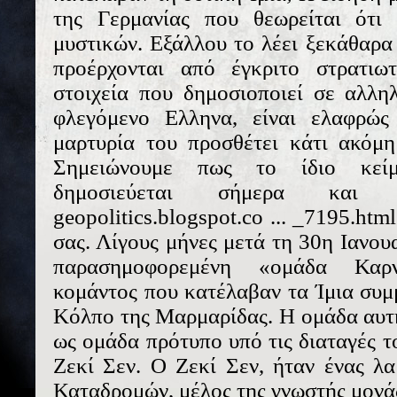
της Γερμανίας που θεωρείται ότι 
μυστικών. Εξάλλου το λέει ξεκάθαρα 
προέρχονται από έγκριτο στρατι
στοιχεία που δημοσιοποιεί σε αλλη
φλεγόμενο Ελληνα, είναι ελαφρώ
μαρτυρία του προσθέτει κάτι ακόμη
Σημειώνουμε πως το ίδιο κείμ
δημοσιεύεται σήμερα και στο
geopolitics.blogspot.co ... _7195.ht
σας. Λίγους μήνες μετά τη 30η Ιανου
παρασημοφορεμένη «ομάδα Καρ
κομάντος που κατέλαβαν τα Ίμια συμ
Κόλπο της Μαρμαρίδας. Η ομάδα αυτή
ως ομάδα πρότυπο υπό τις διαταγές 
Ζεκί Σεν. Ο Ζεκί Σεν, ήταν ένας λ
Καταδρομών, μέλος της γνωστής μονάδ