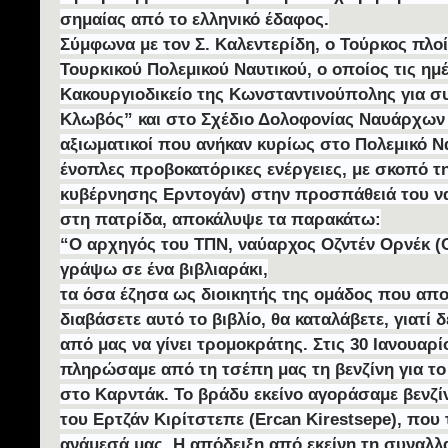
σημαίας από το ελληνικό έδαφος.
Σύμφωνα με τον Σ. Καλεντερίδη, ο Τούρκος πλοί
Τουρκικού Πολεμικού Ναυτικού, ο οποίος τις ημέ
Κακουργιοδικείο της Κωνσταντινούπολης για σ
Κλωβός” και στο Σχέδιο Δολοφονίας Ναυάρχων 
αξιωματικοί που ανήκαν κυρίως στο Πολεμικό 
ένοπλες προβοκατόρικες ενέργειες, με σκοπό 
κυβέρνησης Ερντογάν) στην προσπάθειά του να
στη πατρίδα, αποκάλυψε τα παρακάτω:
“Ο αρχηγός του ΤΠΝ, ναύαρχος Οζντέν Ορνέκ (O
γράψω σε ένα βιβλιαράκι,
τα όσα έζησα ως διοικητής της ομάδος που απ
διαβάσετε αυτό το βιβλίο, θα καταλάβετε, γιατί 
από μας να γίνει τρομοκράτης. Στις 30 Ιανουαρίο
πληρώσαμε από τη τσέπη μας τη βενζίνη για τ
στο Καρντάκ. Το βράδυ εκείνο αγοράσαμε βενζί
του Ερτζάν Κιρίτστεπε (Ercan Kirestsepe), που 
ανάμεσά μας. Η απόδειξη από εκείνη τη συναλλα