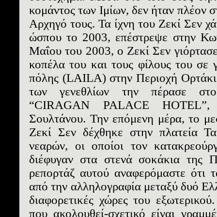
κομάντος των Ιμίων, δεν ήταν πλέον σ
Αρχηγό τους. Τα ίχνη του Ζεκί Σεν χ
ώσπου το 2003, επέστρεψε στην Κων
Μαΐου του 2003, ο Ζεκί Σεν γιόρτασε
κοπέλα του και τους φίλους του σε
πόλης (LAILA) στην Περιοχή Ορτάκιο
των γενεθλίων την πέρασε στο
“CIRAGAN PALACE HOTEL”, π
Σουλτάνου. Την επόμενη μέρα, το μεσ
Ζεκί Σεν δέχθηκε στην πλατεία Τα
νεαρών, οι οποίοι τον κατακρεούρ
διέφυγαν στα στενά σοκάκια της Π
ρεπορτάζ αυτού αναφερόμαστε ότι τ
από την αλληλογραφία μεταξύ δυό Ελ
διαφορετικές χώρες του εξωτερικού
που ακολουθεί-σχετικό είναι γραμμέν