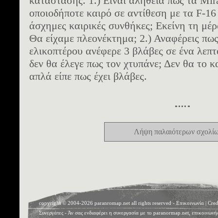
κατάστασης. 1.) Είναι αλήθεια πως τα Mi
οποιοδήποτε καιρό σε αντίθεση με τα F-16
άσχημες καιρικές συνθήκες; Εκείνη τη μέρ
Θα είχαμε πλεονέκτημα; 2.) Αναφέρεις πως
ελικοπτέρου ανέφερε 3 βλάβες σε ένα λεπ
δεν θα έλεγε πως τον χτυπάνε; Δεν θα το 
απλά είπε πως έχει βλάβες.
Λήψη παλαιότερων σχολί
copyright © 2004-2026 paranromap.net all rights reserved -
Επικοινωνία
|
Cred
Συνεργάτες
- Άν σας ενδιαφέρει η συνεργασία με το paranormap.net, επικοινωνή