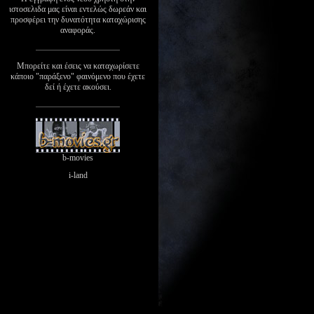
ιστοσελιδα μας είναι εντελώς δωρεάν και
προσφέρει την δυνατότητα καταχώρισης
αναφοράς.
Μπορείτε και έσεις να καταχωρίσετε
κάποιο "παράξενο" φαινόμενο που έχετε
δεί ή έχετε ακούσει.
b-movies
i-land