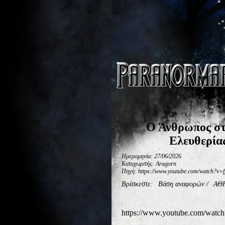
Ο Άνθρωπος στ
Ελευθερία
Ημερομηνία: 27/06/2026
Καταχωριτής: Aragorn
Πηγή: https://www.youtube.com/watch?v
Βρίσκεστε:
Βάση αναφορών
/
ΑΘ
https://www.youtube.com/wat