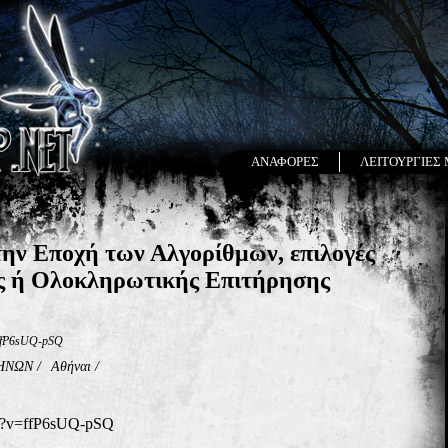
ΑΝΑΦΟΡΕΣ
ΛΕΙΤΟΥΡΓΙΕΣ
ην Εποχή των Αλγορίθμων, επιλογές
ς ή Ολοκληρωτικής Επιτήρησης
=ffP6sUQ-pSQ
ΗΝΩΝ
/
Αθήναι
/
ch?v=ffP6sUQ-pSQ