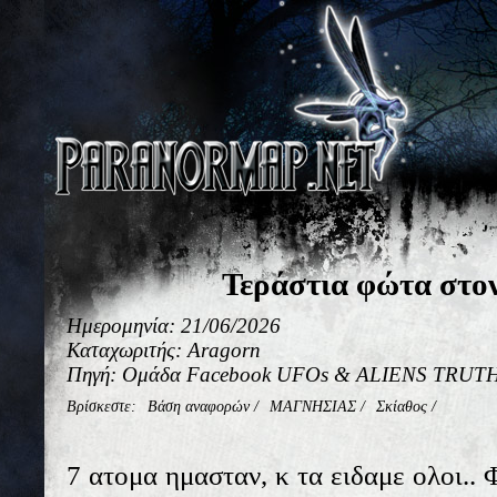
Τεράστια φώτα στο
Ημερομηνία: 21/06/2026
Καταχωριτής: Aragorn
Πηγή: Ομάδα Facebook UFOs & ALIENS TRUTH 
Βρίσκεστε:
Βάση αναφορών
/
ΜΑΓΝΗΣΙΑΣ
/
Σκίαθος
/
7 ατομα ημασταν, κ τα ειδαμε ολοι..