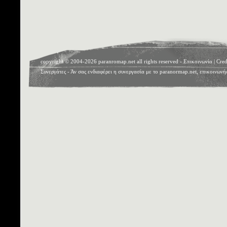
copyright © 2004-2026 paranromap.net all rights reserved -
Επικοινωνία
|
Cred
Συνεργάτες
- Άν σας ενδιαφέρει η συνεργασία με το paranormap.net, επικοινωνή