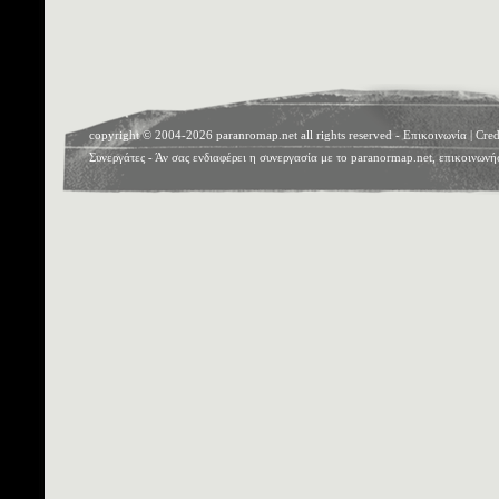
copyright © 2004-2026 paranromap.net all rights reserved -
Επικοινωνία
|
Cred
Συνεργάτες
- Άν σας ενδιαφέρει η συνεργασία με το paranormap.net, επικοινωνή