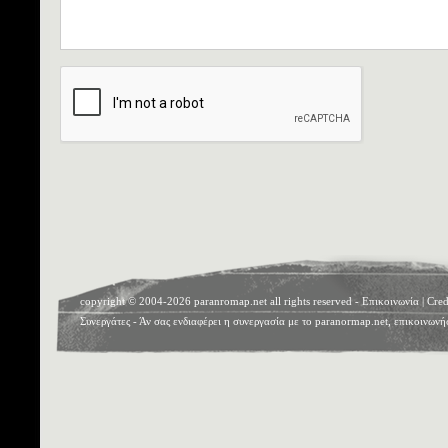
copyright © 2004-2026 paranromap.net all rights reserved -
Επικοινωνία
|
Cred
Συνεργάτες
- Άν σας ενδιαφέρει η συνεργασία με το paranormap.net, επικοινωνή