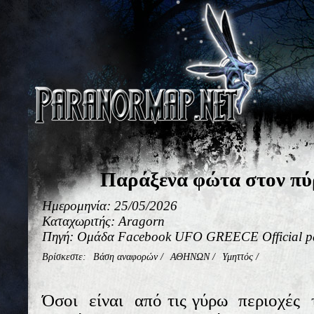
Παράξενα φώτα στον πύ
Ημερομηνία: 25/05/2026
Καταχωριτής: Aragorn
Πηγή: Ομάδα Facebook UFO GREECE Official 
Βρίσκεστε:
Βάση αναφορών
/
ΑΘΗΝΩΝ
/
Υμηττός
/
Όσοι είναι από τις γύρω περιοχές