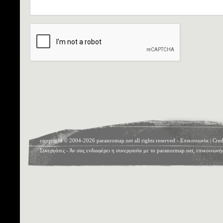
copyright © 2004-2026 paranromap.net all rights reserved -
Επικοινωνία
|
Cred
Συνεργάτες
- Άν σας ενδιαφέρει η συνεργασία με το paranormap.net, επικοινωνή