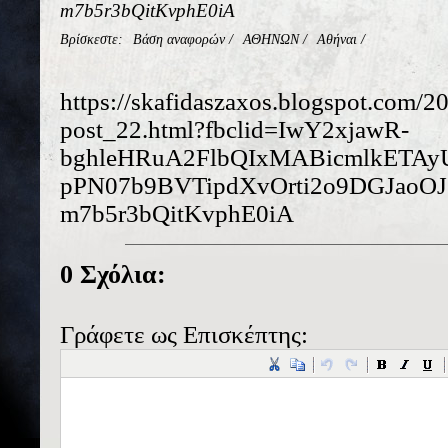
m7b5r3bQitKvphE0iA
Βρίσκεστε:
Βάση αναφορών
/
ΑΘΗΝΩΝ
/
Αθήναι
/
https://skafidaszaxos.blogspot.com/2
post_22.html?fbclid=IwY2xjawR-
bghleHRuA2FlbQIxMABicmlkET
pPN07b9BVTipdXvOrti2o9DGJao
m7b5r3bQitKvphE0iA
0 Σχόλια:
Γράφετε ως Επισκέπτης: