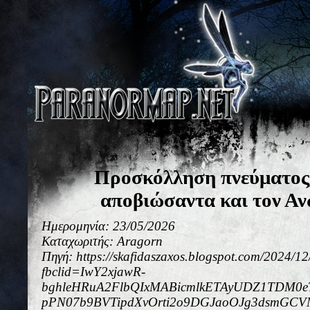
Προσκόλληση πνεύματος,
αποβιώσαντα και τον Α
Ημερομηνία: 23/05/2026
Καταχωριτής: Aragorn
Πηγή: https://skafidaszaxos.blogspot.com/2024/1
fbclid=IwY2xjawR-
bghleHRuA2FlbQIxMABicmlkETAyUDZ1TDM0
pPN07b9BVTipdXvOrti2o9DGJaoOJg3dsmGCV