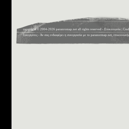
copyright © 2004-2026 paranromap.net all rights reserved -
Επικοινωνία
|
Cred
Συνεργάτες
- Άν σας ενδιαφέρει η συνεργασία με το paranormap.net, επικοινωνή