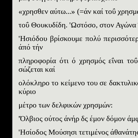
«χρησθεν αύτω...» (=άν καί τοΰ χρησμ
τοΰ Θουκυδίδη. 'Ωστόσο, στον Αγώνα
'Ησιόδου βρίσκουμε πολύ περισσότερα
άπό τήν
πληροφορία ότι ό χρησμός εΐναι το
σώζεται καί
ολόκληρο το κείμενο του σε δακτυλικ
κύριο
μέτρο των δελφικών χρησμών:
'Όλβιος ούτος άνήρ δς έμον δόμον άμφ
'Ησίοδος Μούσησι τετιμένος άθανάτη