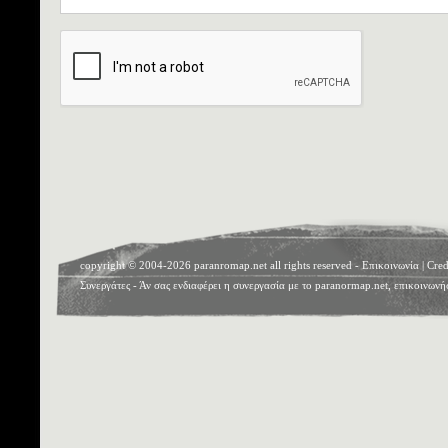
copyright © 2004-2026 paranromap.net all rights reserved -
Επικοινωνία
|
Cred
Συνεργάτες
- Άν σας ενδιαφέρει η συνεργασία με το paranormap.net, επικοινωνή