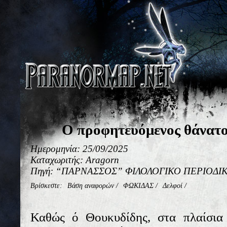
Ο προφητευόμενος θάνατο
Ημερομηνία: 25/09/2025
Καταχωριτής: Aragorn
Πηγή: “ΠΑΡΝΑΣΣΟΣ” ΦΙΛΟΛΟΓΙΚΟ ΠΕΡΙΟΔΙΚΟ
Βρίσκεστε:
Βάση αναφορών
/
ΦΩΚΙΔΑΣ
/
Δελφοί
/
Καθώς ό Θουκυδίδης, στα πλαίσια 