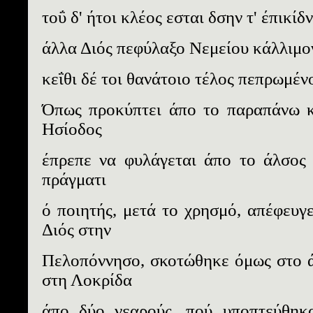
τοΰ δ' ήτοι κλέος εσται δσην τ' έπικίδ
άλλα Διός πεφύλαξο Νεμείου κάλλιμο
κεΐθι δέ τοι θανάτοιο τέλος πεπρωμένο
Όπως προκύπτει άπο το παραπάνω κ
Ησίοδος
έπρεπε να φυλάγεται άπο το άλσος 
πράγματι
ό ποιητής, μετά το χρησμό, απέφευγ
Διός στην
Πελοπόννησο, σκοτώθηκε όμως στο ά
στη Λοκρίδα
άπο δύο νεαρούς, πού υποπτεύθηκα