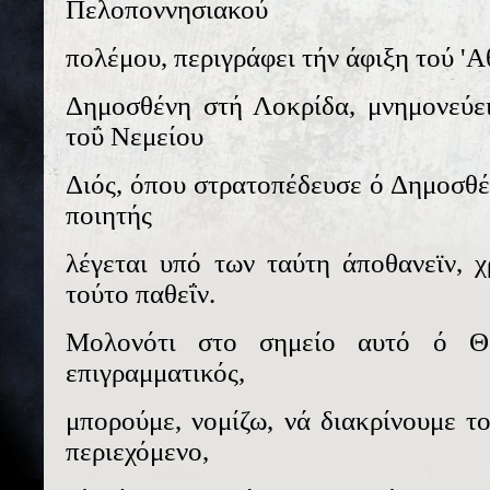
Πελοποννησιακού
πολέμου, περιγράφει τήν άφιξη τού '
Δημοσθένη στή Λοκρίδα, μνημονεύει
τοΰ Νεμείου
Διός, όπου στρατοπέδευσε ό Δημοσθέν
ποιητής
λέγεται υπό των ταύτη άποθανεϊν, 
τούτο παθεΐν.
Μολονότι στο σημείο αυτό ό Θο
επιγραμματικός,
μπορούμε, νομίζω, νά διακρίνουμε το
περιεχόμενο,