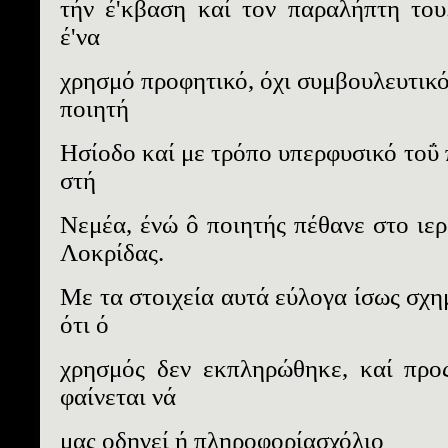
τήν έ'κβαση καί τον παραλήπτη του
έ'να
χρησμό προφητικό, όχι συμβουλευτικό
ποιητή
Ησίοδο καί με τρόπο υπερφυσικό τοΰ 
στή
Νεμέα, ένώ ô ποιητής πέθανε στο ιερ
Λοκρίδας.
Με τα στοιχεία αυτά εύλογα ίσως σχη
ότι ό
χρησμός δεν εκπληρώθηκε, καί προ
φαίνεται νά
μας οδηγεί ή πληροφορίασχόλιο