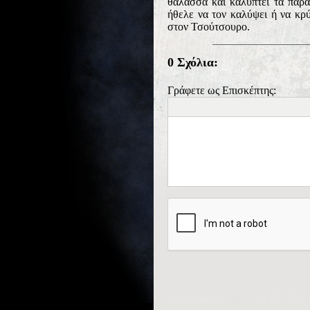
θάλασσα και καλύπτει τα παρ
ήθελε να τον καλύψει ή να κρ
στον Τσούτσουρο.
0 Σχόλια:
Γράφετε ως Επισκέπτης: