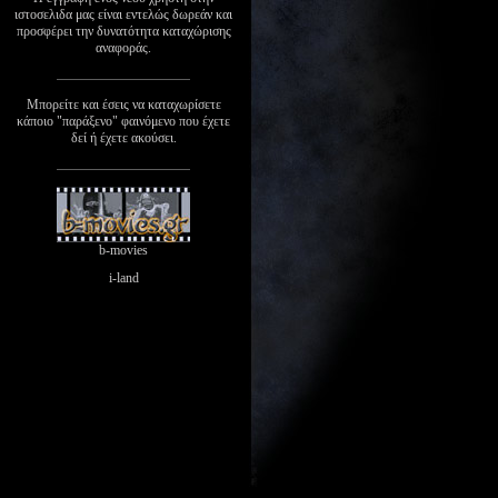
ιστοσελιδα μας είναι εντελώς δωρεάν και
προσφέρει την δυνατότητα καταχώρισης
αναφοράς.
Μπορείτε και έσεις να καταχωρίσετε
κάποιο "παράξενο" φαινόμενο που έχετε
δεί ή έχετε ακούσει.
b-movies
i-land