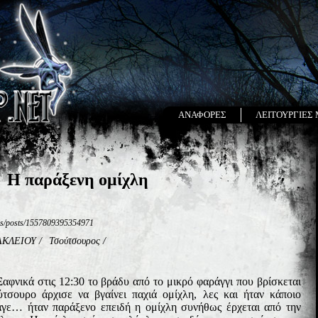
ΑΝΑΦΟΡΕΣ
ΛΕΙΤΟΥΡΓΙΕΣ
Η παράξενη ομίχλη
us/posts/1557809395354971
ΑΚΛΕΙΟΥ
/
Τσούτσουρος
/
ά στις 12:30 το βράδυ από το μικρό φαράγγι που βρίσκεται
τσουρο άρχισε να βγαίνει παχιά ομίχλη, λες και ήταν κάποιο
αγε… ήταν παράξενο επειδή η ομίχλη συνήθως έρχεται από την