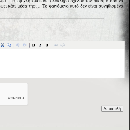
άλια… Η ομίχλη σκέπασε ολόκληρο σχεδόν τον οικισμό σαν να
ύψει κάτι μέσα της … Το φαινόμενο αυτό δεν είναι συνηθισμένο