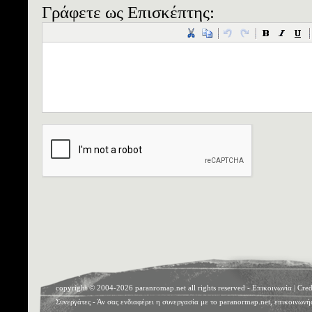
Γράφετε ως Επισκέπτης:
copyright © 2004-2026 paranromap.net all rights reserved -
Επικοινωνία
|
Cred
Συνεργάτες
- Άν σας ενδιαφέρει η συνεργασία με το paranormap.net, επικοινωνή