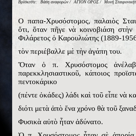
Βρίσκεστε:
Βάση αναφορών
/
ΑΓΙΟΝ ΟΡΟΣ
/
Μονή Σταυρονική
Ο παπα-Χρυσόστομος, παλαιὸς Σταυρ
ὅτι, ὅταν πῆγε νὰ κοινοβιάση στὴν
Φιλάρετος ὁ Καρουλιώτης (1889-195
τὸν περιέβαλλε μὲ τὴν ἀγάπη του.
Ὅταν ὁ π. Χρυσόστομος ἀνέλαβ
παρεκκλησιαστικοῦ, κάποιος προϊσ
πεντοκάρικο
(πέντε ὀκάδες) λάδι καὶ τοῦ εἶπε νὰ κ
διότι μετὰ ἀπὸ ἕνα χρόνο θὰ τοῦ ξανα
Φυσικὰ αὐτὸ ἦταν ἀδύνατο.
Ὁ π. Χρυσόστομος ἦταν σὲ ἀπορία 