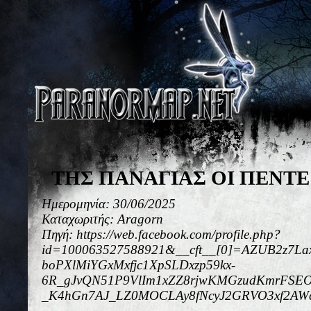
ΤΗΣ ΠΑΝΑΓΙΑΣ ΟΙ ΠΕΝΤΕ 
Ημερομηνία: 30/06/2025
Καταχωριτής: Aragorn
Πηγή: https://web.facebook.com/profile.php?
id=100063527588921&__cft__[0]=AZUB2z7L
boPXlMiYGxMxfjc1XpSLDxzp59kx-
6R_gJvQN51P9VlIm1xZZ8rjwKMGzudKmrFSEO5
_K4hGn7AJ_LZ0MOCLAy8fNcyJ2GRVO3xf2A