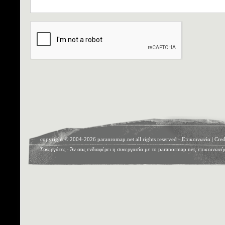
copyright © 2004-2026 paranromap.net all rights reserved -
Επικοινωνία
|
Cred
Συνεργάτες
- Άν σας ενδιαφέρει η συνεργασία με το paranormap.net, επικοινωνή