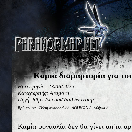
Καμια διαμαρτυρία για το
Ημερομηνία: 23/06/2025
Καταχωριτής: Aragorn
Πηγή: https://x.com/VanDerTraap
Βρίσκεστε:
Βάση αναφορών
/
ΑΘΗΝΩΝ
/
Αθήναι
/
Καμία συναυλία δεν θα γίνει απ'τα αρ