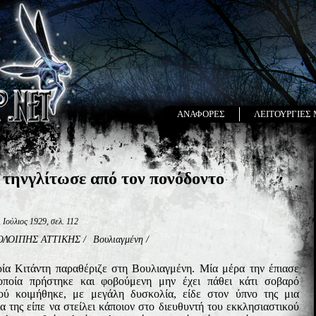
ΑΝΑΦΟΡΕΣ
ΛΕΙΤΟΥΡΓΙΕΣ
 τηνγλίτωσε από τον πονόδοντο
 Ιούλιος 1929, σελ. 112
ΟΛΟΙΠΗΣ ΑΤΤΙΚΗΣ
/
Βουλιαγμένη
/
ία Κιτάντη παραθέριζε στη Βουλιαγμένη. Μία μέρα την έπιασε
οποία πρήστηκε και φοβούμενη μην έχει πάθει κάτι σοβαρό
ού κοιμήθηκε, με μεγάλη δυσκολία, είδε στον ύπνο της μια
 της είπε να στείλει κάποιον στο διευθυντή του εκκλησιαστικού