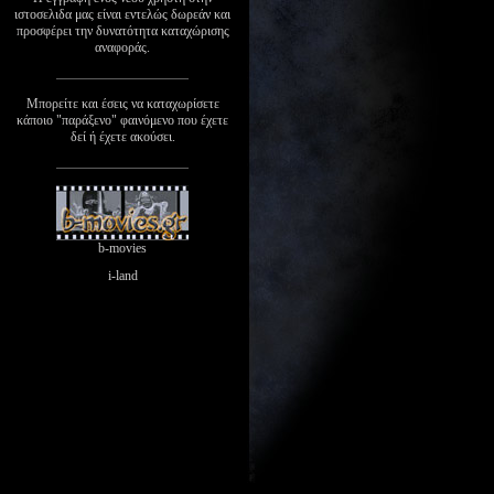
ιστοσελιδα μας είναι εντελώς δωρεάν και
προσφέρει την δυνατότητα καταχώρισης
αναφοράς.
Μπορείτε και έσεις να καταχωρίσετε
κάποιο "παράξενο" φαινόμενο που έχετε
δεί ή έχετε ακούσει.
b-movies
i-land