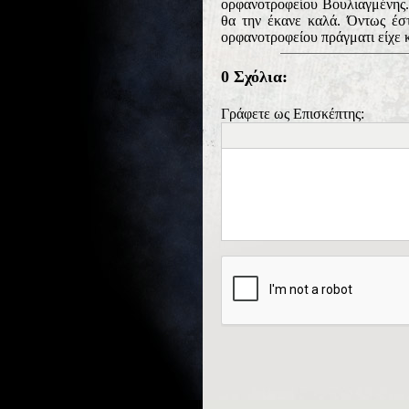
ορφανοτροφείου Βουλιαγμένης.
θα την έκανε καλά. Όντως έστ
ορφανοτροφείου πράγματι είχε κ
0 Σχόλια:
Γράφετε ως Επισκέπτης: