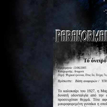
Το όνειρο
Ημερομηνία: 13/06/2005
Καταχωριτής: Aragorn
Πηγή: Ψυχικαί έρευναι, Έτος 5ο, Τεύχις 7ο,
Βρίσκεστε:
Βάση αναφορών
/
ΥΠ
Το καλοκαίρι του 1927, η Μαρ
δυνατή οδονταλγία από την 
προσευχόταν θερμά. Τότε αφ
μαυροφορεμένη γυναίκα η οποία