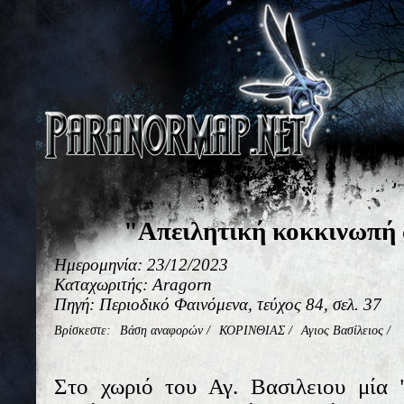
"Απειλητική κοκκινωπή
Ημερομηνία: 23/12/2023
Καταχωριτής: Aragorn
Πηγή: Περιοδικό Φαινόμενα, τεύχος 84, σελ. 37
Βρίσκεστε:
Βάση αναφορών
/
ΚΟΡΙΝΘΙΑΣ
/
Αγιος Βασίλειος
/
Στο χωριό του Αγ. Βασιλειου μία 