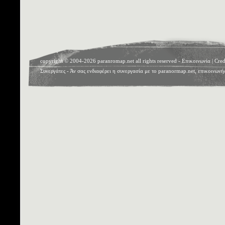
copyright © 2004-2026 paranromap.net all rights reserved -
Επικοινωνία
|
Cred
Συνεργάτες
- Άν σας ενδιαφέρει η συνεργασία με το paranormap.net, επικοινωνή