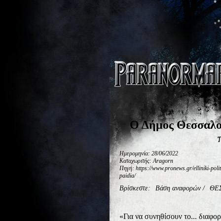
Ο Δήμος Θεσσαλον
Ημερομηνία: 28/06/2022
Καταχωριτής: Aragorn
Πηγή: https://www.pronews.gr/elliniki-pol
paidia/
Βρίσκεστε:
Βάση αναφορών
/
ΘΕ
«Για να συνηθίσουν το... διαφο