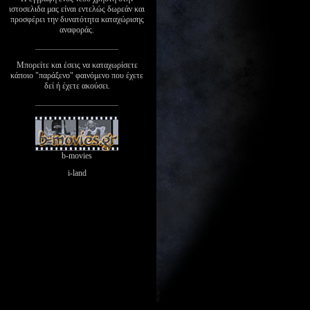
ιστοσελιδα μας είναι εντελώς δωρεάν και
προσφέρει την δυνατότητα καταχώρισης
αναφοράς.
Μπορείτε και έσεις να καταχωρίσετε
κάποιο "παράξενο" φαινόμενο που έχετε
δεί ή έχετε ακούσει.
b-movies
i-land