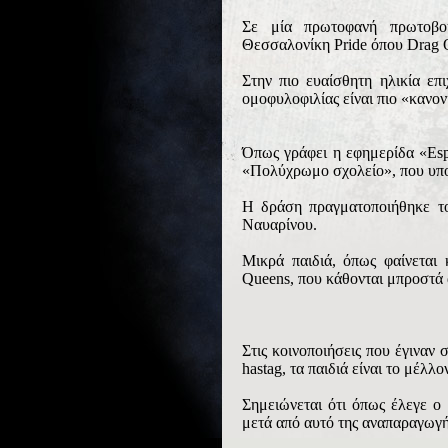
Σε μία πρωτοφανή πρωτοβο
Θεσσαλονίκη Pride όπου Drag Q
Στην πιο ευαίσθητη ηλικία επ
ομοφυλοφιλίας είναι πιο «κανονι
Όπως γράφει η εφημερίδα «Esp
«Πολύχρωμο σχολείο», που υπο
Η δράση πραγματοποιήθηκε το
Ναυαρίνου.
Μικρά παιδιά, όπως φαίνεται
Queens, που κάθονται μπροστά
Στις κοινοποιήσεις που έγιναν
hastag, τα παιδιά είναι το μέλλ
Σημειώνεται ότι όπως έλεγε ο
μετά από αυτό της αναπαραγωγής