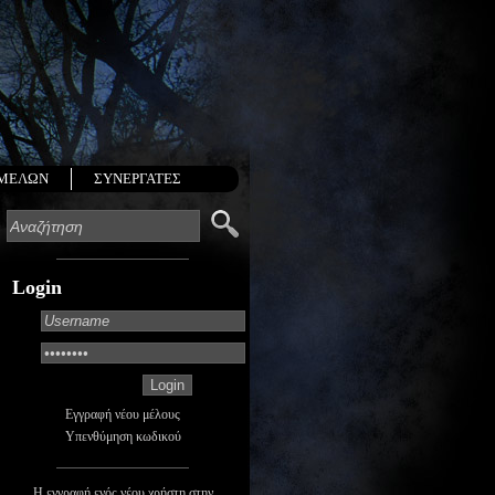
 ΜΕΛΩΝ
ΣΥΝΕΡΓΑΤΕΣ
Login
Εγγραφή νέου μέλους
Υπενθύμηση κωδικού
Η εγγραφή ενός νέου χρήστη στην