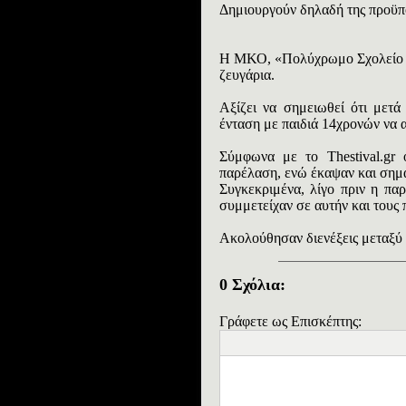
Δημιουργούν δηλαδή της προϋπο
Η ΜΚΟ, «Πολύχρωμο Σχολείο –
ζευγάρια.
Αξίζει να σημειωθεί ότι μετά
ένταση με παιδιά 14χρονών να α
Σύμφωνα με το Thestival.gr
παρέλαση, ενώ έκαψαν και σημαι
Συγκεκριμένα, λίγο πριν η πα
συμμετείχαν σε αυτήν και τους 
Ακολούθησαν διενέξεις μεταξύ 
0 Σχόλια:
Γράφετε ως Επισκέπτης: