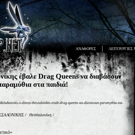
ΑΝΑΦΟΡΕΣ
ΛΕΙΤΟΥΡΓΙΕΣ
ίκης έβαλε Drag Queens να διαβάσουν
παραμύθια στα παιδιά!
itiki/adianoito-o-dimos-thessalonikis-evale-drag-queens-na-diavasoun-paramythia-sta-
ΣΣΑΛΟΝΙΚΗΣ
/
Θεσσαλονίκη
/
ρετικό»