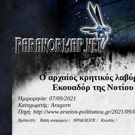
Ο αρχαίος κρητικός λαβύρ
Εκουαδόρ της Νοτίου
Ημερομηνία: 07/09/2021
Καταχωριτής: Aragorn
Πηγή: http://www.arxeion-politismou.gr/2021/09/
Βρίσκεστε:
Βάση αναφορών
/
ΗΡΑΚΛΕΙΟΥ
/
Κνωσός
/