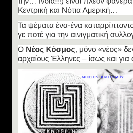
την… Ινδία!!!) είναι πλέον φανερά
Κεντρική και Νότια Αμερική…
Τα ψέματα ένα-ένα καταρρίπτον
γε ποτέ για την αινιγματική συλλο
Ο
Νέος Κόσμος
, μόνο «νέος» δε
αρχαίους Έλληνες – ίσως και γι