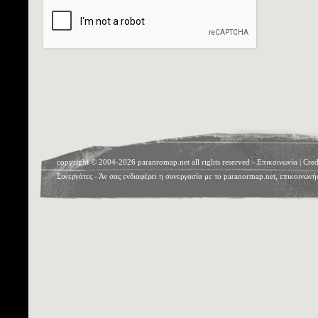
copyright © 2004-2026 paranromap.net all rights reserved -
Επικοινωνία
|
Cred
Συνεργάτες
- Άν σας ενδιαφέρει η συνεργασία με το paranormap.net, επικοινωνή